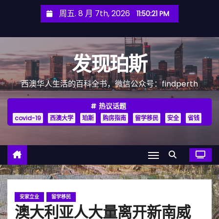
跳
周五. 8 月 7th, 2026
11:50:23 PM
至
内
容
发现珀斯
西澳华人生活的百科全书，微信公众号：findperth
热议话题
covid-19
西澳大学
珀斯
购房指南
留学移民
安全
省钱
安家立业
留学移民
澳大利亚人大量离开新南威