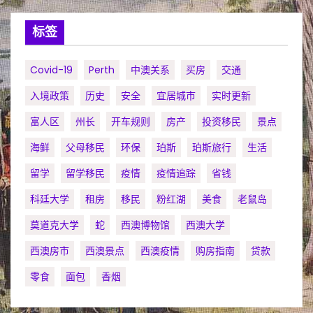
标签
Covid-19
Perth
中澳关系
买房
交通
入境政策
历史
安全
宜居城市
实时更新
富人区
州长
开车规则
房产
投资移民
景点
海鲜
父母移民
环保
珀斯
珀斯旅行
生活
留学
留学移民
疫情
疫情追踪
省钱
科廷大学
租房
移民
粉红湖
美食
老鼠岛
莫道克大学
蛇
西澳博物馆
西澳大学
西澳房市
西澳景点
西澳疫情
购房指南
贷款
零食
面包
香烟