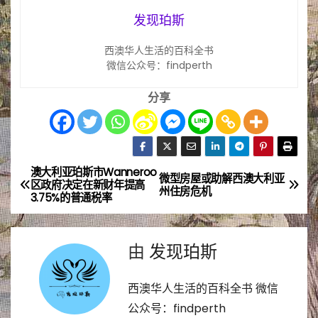
发现珀斯
西澳华人生活的百科全书
微信公众号：findperth
分享
澳大利亚珀斯市Wanneroo
文
微型房屋或助解西澳大利亚
区政府决定在新财年提高
州住房危机
3.75%的普通税率
章
导
由
发现珀斯
航
西澳华人生活的百科全书 微信
公众号：findperth