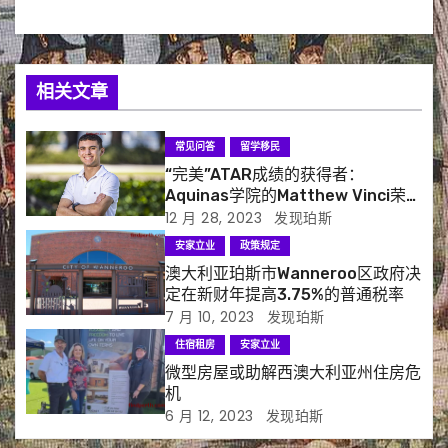
相关文章
常见问答
留学移民
“完美”ATAR成绩的获得者：
Aquinas学院的Matthew Vinci荣获
UWA Fogarty奖学金
12 月 28, 2023
发现珀斯
安家立业
政策规定
澳大利亚珀斯市Wanneroo区政府决
定在新财年提高3.75%的普通税率
7 月 10, 2023
发现珀斯
住宿租房
安家立业
微型房屋或助解西澳大利亚州住房危
机
6 月 12, 2023
发现珀斯