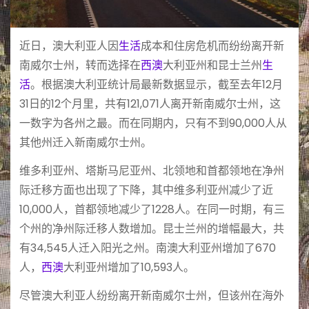
近日，澳大利亚人因
生活
成本和住房危机而纷纷离开新
南威尔士州，转而选择在
西澳
大利亚州和昆士兰州
生
活
。根据澳大利亚统计局最新数据显示，截至去年12月
31日的12个月里，共有121,071人离开新南威尔士州，这
一数字为各州之最。而在同期内，只有不到90,000人从
其他州迁入新南威尔士州。
维多利亚州、塔斯马尼亚州、北领地和首都领地在净州
际迁移方面也出现了下降，其中维多利亚州减少了近
10,000人，首都领地减少了1228人。在同一时期，有三
个州的净州际迁移人数增加。昆士兰州的增幅最大，共
有34,545人迁入阳光之州。南澳大利亚州增加了670
人，
西澳
大利亚州增加了10,593人。
尽管澳大利亚人纷纷离开新南威尔士州，但该州在海外