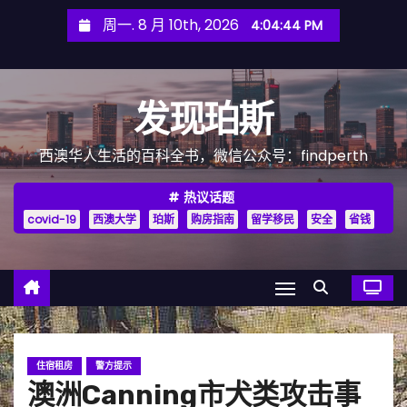
跳
周一. 8 月 10th, 2026
4:04:45 PM
至
内
容
发现珀斯
西澳华人生活的百科全书，微信公众号：findperth
热议话题
covid-19
西澳大学
珀斯
购房指南
留学移民
安全
省钱
住宿租房
警方提示
澳洲Canning市犬类攻击事