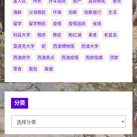
富人区
州长
开车规则
房产
投资移民
景点
海鲜
父母移民
环保
珀斯
珀斯旅行
生活
留学
留学移民
疫情
疫情追踪
省钱
科廷大学
租房
移民
粉红湖
美食
老鼠岛
莫道克大学
蛇
西澳博物馆
西澳大学
西澳房市
西澳景点
西澳疫情
购房指南
贷款
零食
面包
香烟
分类
分
类