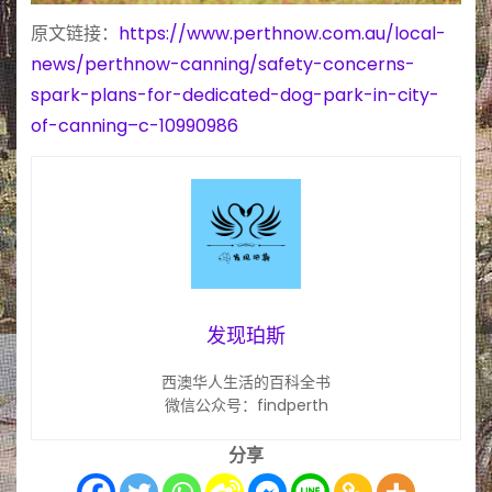
原文链接：
https://www.perthnow.com.au/local-
news/perthnow-canning/safety-concerns-
spark-plans-for-dedicated-dog-park-in-city-
of-canning–c-10990986
发现珀斯
西澳华人生活的百科全书
微信公众号：findperth
分享