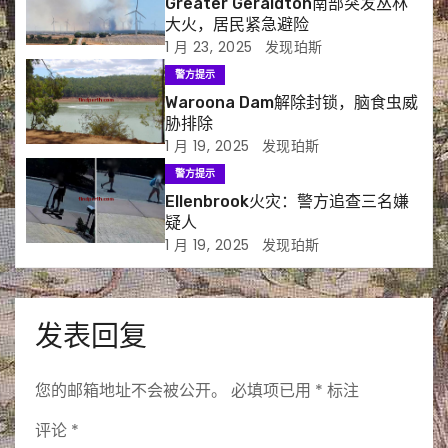
Greater Geraldton南部突发丛林
大火，居民紧急避险
1 月 23, 2025
发现珀斯
警方提示
Waroona Dam解除封锁，脑食虫威
胁排除
1 月 19, 2025
发现珀斯
警方提示
Ellenbrook火灾：警方追查三名嫌
疑人
1 月 19, 2025
发现珀斯
发表回复
您的邮箱地址不会被公开。
必填项已用
*
标注
评论
*