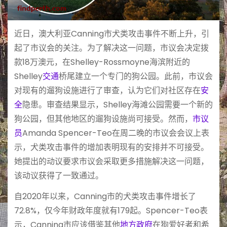
近日，澳大利亚Canning市犬类攻击事件不断上升，引
起了市议会的关注。为了解决这一问题，市议会决定拨
款18万澳元，在Shelley-Rossmoyne海滨附近的
Shelley
交通
桥尾建立一个专门的狗公园。此前，市议会
对现有的遛狗设施进行了审查，认为它们对社区存在
安
全
隐患。审查结果显示，Shelley海滩公园需要一个新的
狗公园，但其他地区的遛狗设施尚可接受。然而，
市议
员
Amanda Spencer-Teo在周二晚的市议会会议上表
示，犬类攻击事件的增加表明现有的安排并不可接受。
她提出的动议要求市议会采取更多措施解决这一问题，
该动议获得了一致通过。
自2020年以来，Canning市的犬类攻击事件增长了
72.8%，仅今年财政年度就有179起。Spencer-Teo表
示，Canning市应该借鉴其他
地方政府
在狗爱好者和希