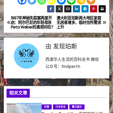
1997年神秘失踪案再度开
澳大利亚珀斯两大地区家庭
文
启：阿尔巴尼的年轻母亲
无房者增多，临时住所需求
Peta Weber的真相何在？
上升
章
导
由
发现珀斯
航
西澳华人生活的百科全书 微信
公众号：findperth
相关文章
时事
行车安全
警方提示