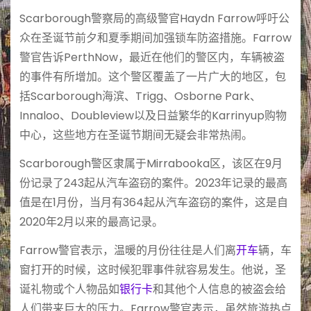
Scarborough警察局的高级警官Haydn Farrow呼吁公
众在圣诞节前夕和夏季期间加强锁车防盗措施。Farrow
警官告诉PerthNow，最近在他们的警区内，车辆被盗
的事件有所增加。这个警区覆盖了一片广大的地区，包
括Scarborough海滨、Trigg、Osborne Park、
Innaloo、Doubleview以及日益繁华的Karrinyup购物
中心，这些地方在圣诞节期间无疑会非常热闹。
Scarborough警区隶属于Mirrabooka区，该区在9月
份记录了243起从汽车盗窃的案件。2023年记录的最高
值是在1月份，当月有364起从汽车盗窃的案件，这是自
2020年2月以来的最高记录。
Farrow警官表示，温暖的月份往往是人们离
开车
辆，车
窗打开的时候，这时候犯罪事件就容易发生。他说，圣
诞礼物或个人物品如
银行卡
和其他个人信息的被盗会给
人们带来巨大的压力。Farrow警官表示，虽然旅游热点