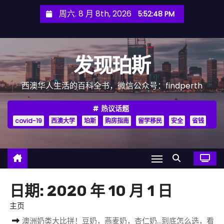
跳
周六. 8 月 8th, 2026
5:52:49 PM
至
内
容
发现珀斯
西澳华人生活的百科全书，微信公众号：findperth
热议话题
covid-19
西澳大学
珀斯
购房指南
留学移民
安全
省钱
日期:
2020 年 10 月 1 日
主页
澳洲奶类大比拼！豆奶，燕麦奶，杏仁奶…到底怎么选，看