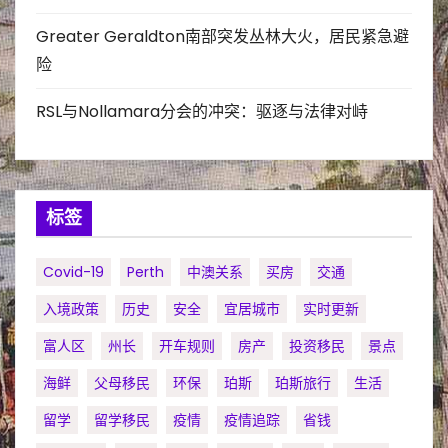
Greater Geraldton南部突发丛林大火，居民紧急避
险
RSL与Nollamara分会的冲突：驱逐与法律对峙
标签
Covid-19
Perth
中澳关系
买房
交通
入境政策
历史
安全
宜居城市
实时更新
富人区
州长
开车规则
房产
投资移民
景点
海鲜
父母移民
环保
珀斯
珀斯旅行
生活
留学
留学移民
疫情
疫情追踪
省钱