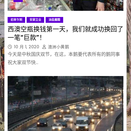
初来乍到
安家立业
油盐酱醋
西澳空瓶换钱第一天，我们就成功换回了
一笔“巨款”！
10 月 1, 2020
澳洲小黄鹅
今天是中秋国庆双节，在这，本鹅要代表所有的鹅同事
祝大家双节快…