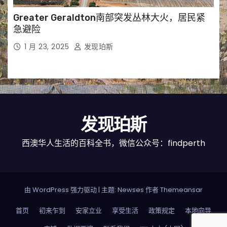
Greater Geraldton南部突发丛林大火，居民紧
急避险
1 月 23, 2025
发现珀斯
发现珀斯
西澳华人生活的百科全书，微信公众号：findperth
由 WordPress 强力驱动
|
主题: Newses 作者
Themeansar
首页
初来乍到
安家立业
享受生活
政策规定
本地向导