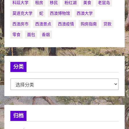
科廷大学
租房
移民
粉红湖
美食
老鼠岛
莫道克大学
蛇
西澳博物馆
西澳大学
西澳房市
西澳景点
西澳疫情
购房指南
贷款
零食
面包
香烟
分类
分
类
归档