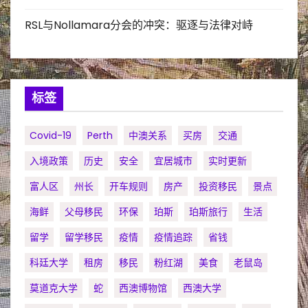
RSL与Nollamara分会的冲突：驱逐与法律对峙
标签
Covid-19
Perth
中澳关系
买房
交通
入境政策
历史
安全
宜居城市
实时更新
富人区
州长
开车规则
房产
投资移民
景点
海鲜
父母移民
环保
珀斯
珀斯旅行
生活
留学
留学移民
疫情
疫情追踪
省钱
科廷大学
租房
移民
粉红湖
美食
老鼠岛
莫道克大学
蛇
西澳博物馆
西澳大学