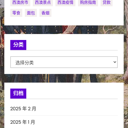
西澳房市
西澳景点
西澳疫情
购房指南
贷款
零食
面包
香烟
分类
分
类
归档
2025 年 2 月
2025 年 1 月