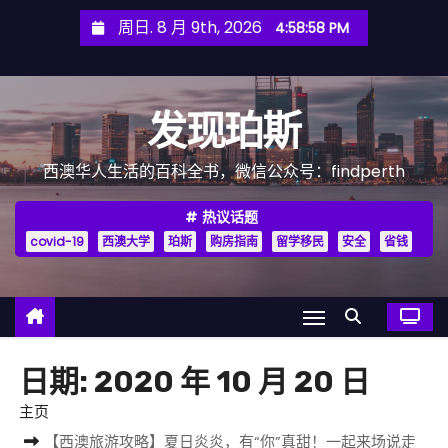
跳
周日. 8 月 9th, 2026
4:58:59 PM
至
内
容
发现珀斯
西澳华人生活的百科全书，微信公众号：findperth
热议话题
covid-19
西澳大学
珀斯
购房指南
留学移民
安全
省钱
日期:
2020 年 10 月 20 日
主页
【西澳旅游攻略】夏日炎炎，有“你”真甜！一起来场说走