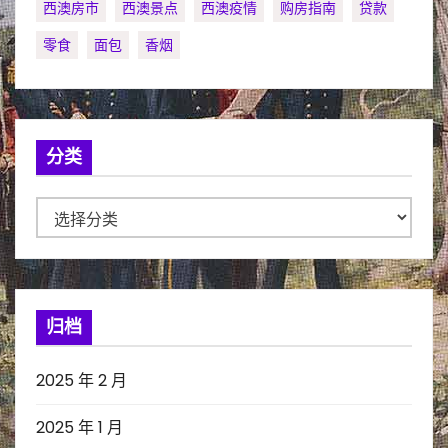
西澳房市
西澳景点
西澳疫情
购房指南
贷款
零食
面包
香烟
分类
分
类
归档
2025 年 2 月
2025 年 1 月