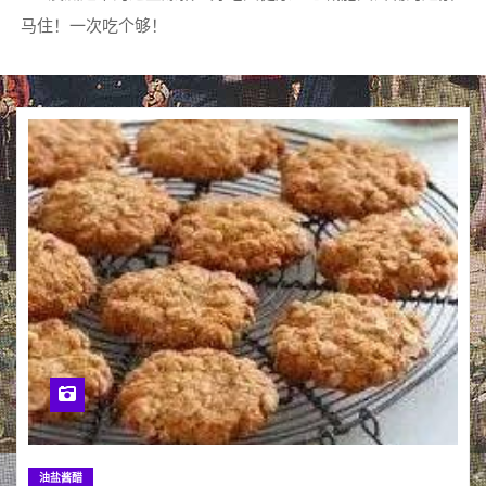
马住！一次吃个够！
油盐酱醋