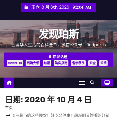
跳
周六. 8 月 8th, 2026
9:23:43 AM
至
内
容
发现珀斯
西澳华人生活的百科全书，微信公众号：findperth
热议话题
covid-19
西澳大学
珀斯
购房指南
留学移民
安全
省钱
日期:
2020 年 10 月 4 日
主页
澳洲超市的这些爆款！好吃又健康！想减肥又馋嘴的赶紧