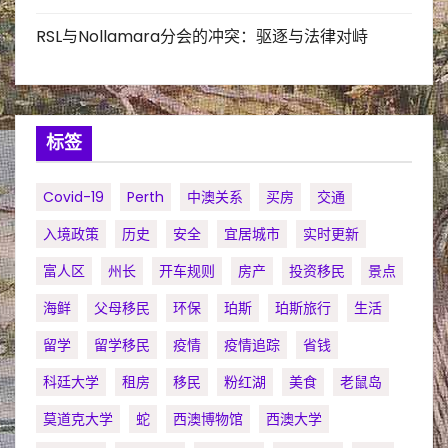
RSL与Nollamara分会的冲突：驱逐与法律对峙
标签
Covid-19
Perth
中澳关系
买房
交通
入境政策
历史
安全
宜居城市
实时更新
富人区
州长
开车规则
房产
投资移民
景点
海鲜
父母移民
环保
珀斯
珀斯旅行
生活
留学
留学移民
疫情
疫情追踪
省钱
科廷大学
租房
移民
粉红湖
美食
老鼠岛
莫道克大学
蛇
西澳博物馆
西澳大学