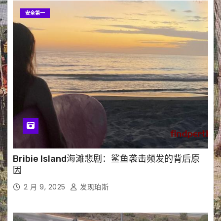
安全第一
Bribie Island海滩悲剧：鲨鱼袭击频发的背后原
因
2 月 9, 2025
发现珀斯