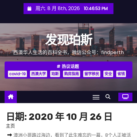
跳
周六. 8 月 8th, 2026
10:46:54 PM
至
内
容
发现珀斯
西澳华人生活的百科全书，微信公众号：findperth
热议话题
covid-19
西澳大学
珀斯
购房指南
留学移民
安全
省钱
日期:
2020 年 10 月 26 日
主页
澳洲小哥路过海边，看到了此生难忘的一幕，8个人正被活