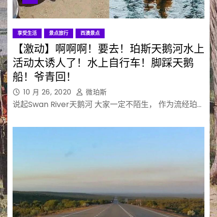
享受生活
景点旅行
西澳景点
【激动】啊啊啊！要去！珀斯天鹅河水上
活动太诱人了！水上自行车！脚踩天鹅
船！爷青回！
10 月 26, 2020
微珀斯
说起Swan River天鹅河 大家一定不陌生， 作为流经珀…