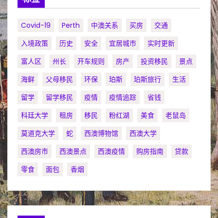
Covid-19
Perth
中澳关系
买房
交通
入境政策
历史
安全
宜居城市
实时更新
富人区
州长
开车规则
房产
投资移民
景点
海鲜
父母移民
环保
珀斯
珀斯旅行
生活
留学
留学移民
疫情
疫情追踪
省钱
科廷大学
租房
移民
粉红湖
美食
老鼠岛
莫道克大学
蛇
西澳博物馆
西澳大学
西澳房市
西澳景点
西澳疫情
购房指南
贷款
零食
面包
香烟