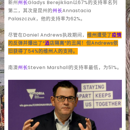
新州
州长
Gladys Berejiklian以67%的支持率名列
第二，其次是昆州的
州长
Annastacia
Palaszczuk，他的支持率为62%。
尽管在Daniel Andrews执政期间，
维州遭受了
疫情
的反弹并爆出了“
酒
店隔离”的丑闻！但Andrews依
旧获得了54%的维州人的支持。
南澳
州长
Steven Marshall的支持率最低，为51%。