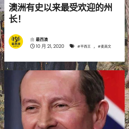
澳洲有史以来最受欢迎的州
长！
由
最西澳
10 月 21, 2020
,
#平西王
#麦高文