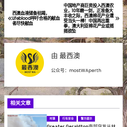
中国地产商巨资投入西澳农
文
业，10年磨一剑，正准备大
西澳血液储备枯竭，
丰收之际，西澳棉花产业遭
章
Lifeblood呼吁合格的献血
受当头一棒​！中国再出重
者尽快献血
拳，澳大利亚棉花产业或摇
导
摇欲坠
航
由
最西澳
公众号：mostWAperth
相关文章
时事
行车安全
警方提示
Greater Geraldton南部突发丛林