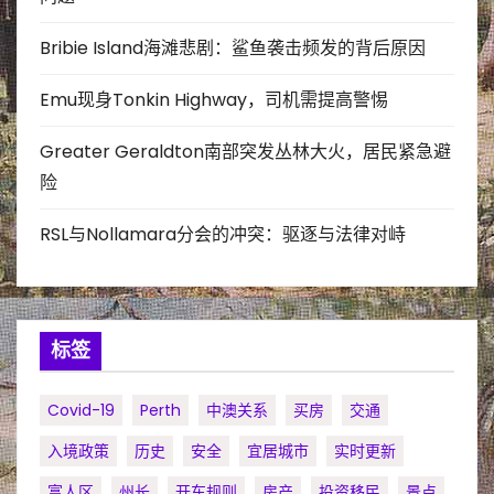
Bribie Island海滩悲剧：鲨鱼袭击频发的背后原因
Emu现身Tonkin Highway，司机需提高警惕
Greater Geraldton南部突发丛林大火，居民紧急避
险
RSL与Nollamara分会的冲突：驱逐与法律对峙
标签
Covid-19
Perth
中澳关系
买房
交通
入境政策
历史
安全
宜居城市
实时更新
富人区
州长
开车规则
房产
投资移民
景点