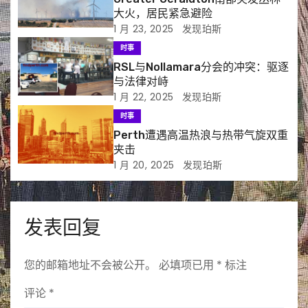
大火，居民紧急避险
1 月 23, 2025
发现珀斯
时事
RSL与Nollamara分会的冲突：驱逐
与法律对峙
1 月 22, 2025
发现珀斯
时事
Perth遭遇高温热浪与热带气旋双重
夹击
1 月 20, 2025
发现珀斯
发表回复
您的邮箱地址不会被公开。
必填项已用
*
标注
评论
*