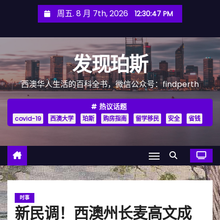
跳
周五. 8 月 7th, 2026
12:30:49 PM
至
内
容
发现珀斯
西澳华人生活的百科全书，微信公众号：findperth
热议话题
covid-19
西澳大学
珀斯
购房指南
留学移民
安全
省钱
时事
新民调！西澳州长麦高文成