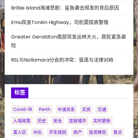
Bribie Island海滩悲剧：鲨鱼袭击频发的背后原因
Emu现身Tonkin Highway，司机需提高警惕
Greater Geraldton南部突发丛林大火，居民紧急避
险
RSL与Nollamara分会的冲突：驱逐与法律对峙
标签
Covid-19
Perth
中澳关系
买房
交通
入境政策
历史
安全
宜居城市
实时更新
富人区
州长
开车规则
房产
投资移民
景点