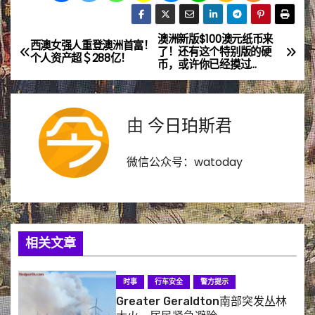
澳洲新版$100澳元纸币来
文
西澳女强人重登澳洲首富！
了！还有这个特别版的硬
个人资产超＄288亿！
币，或许你已经摸过…
章
导
由
今日珀斯君
航
微信公众号：watoday
相关文章
时事
行车安全
警方提示
Greater Geraldton南部突发丛林