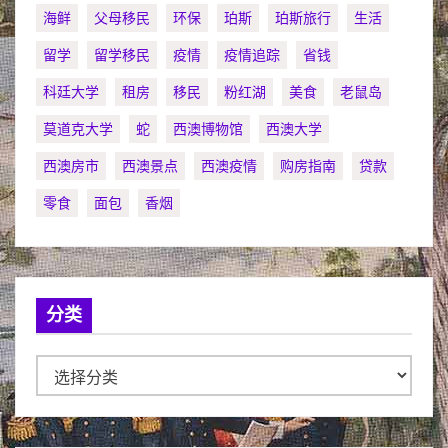
海鲜
父母移民
环保
珀斯
珀斯旅行
生活
留学
留学移民
疫情
疫情追踪
省钱
科廷大学
租房
移民
粉红湖
美食
老鼠岛
莫道克大学
蛇
西澳博物馆
西澳大学
西澳房市
西澳景点
西澳疫情
购房指南
贷款
零食
面包
香烟
分类
分
类