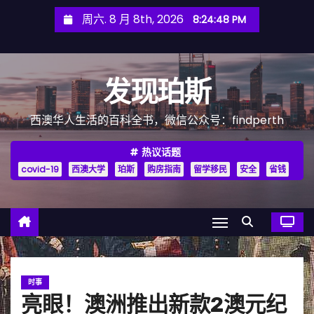
跳
周六. 8 月 8th, 2026
8:24:50 PM
至
内
容
发现珀斯
西澳华人生活的百科全书，微信公众号：findperth
热议话题
covid-19
西澳大学
珀斯
购房指南
留学移民
安全
省钱
时事
亮眼！澳洲推出新款2澳元纪