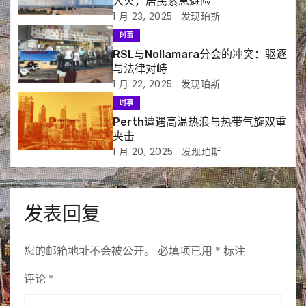
大火，居民紧急避险
1 月 23, 2025
发现珀斯
时事
RSL与Nollamara分会的冲突：驱逐
与法律对峙
1 月 22, 2025
发现珀斯
时事
Perth遭遇高温热浪与热带气旋双重
夹击
1 月 20, 2025
发现珀斯
发表回复
您的邮箱地址不会被公开。
必填项已用
*
标注
评论
*